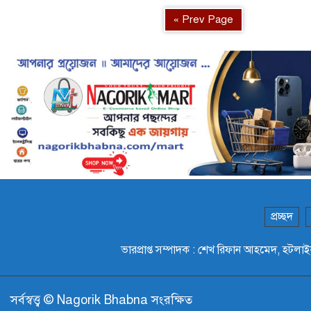
« Prev Page
প্রচ্ছদ
ভারপ্রাপ্ত সম্পাদক : শেখ রিফান আহমেদ,
সর্বস্বত্ত্ব © Nagorik Bhabna সংরক্ষিত