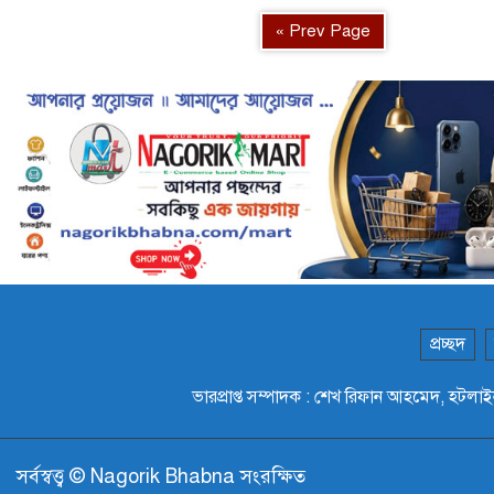
« Prev Page
প্রচ্ছদ
ভারপ্রাপ্ত সম্পাদক : শেখ রিফান আহমেদ,
সর্বস্বত্ত্ব © Nagorik Bhabna সংরক্ষিত