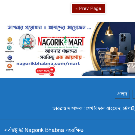
« Prev Page
প্রচ্ছদ
ভারপ্রাপ্ত সম্পাদক : শেখ রিফান আহমেদ,
সর্বস্বত্ত্ব © Nagorik Bhabna সংরক্ষিত