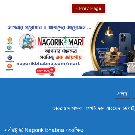
« Prev Page
প্রচ্ছদ
ভারপ্রাপ্ত সম্পাদক : শেখ রিফান আহমেদ,
সর্বস্বত্ত্ব © Nagorik Bhabna সংরক্ষিত