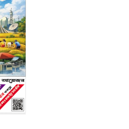
২য় পৃষ্ঠা