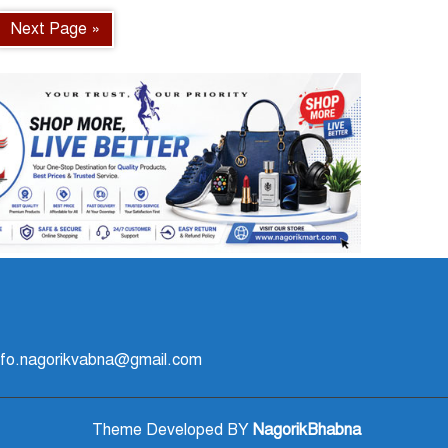
Next Page »
 info.nagorikvabna@gmail.com
Theme Developed BY
NagorikBhabna