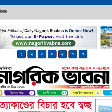
িবার
১
২
৩
৪
৫
৬
৭