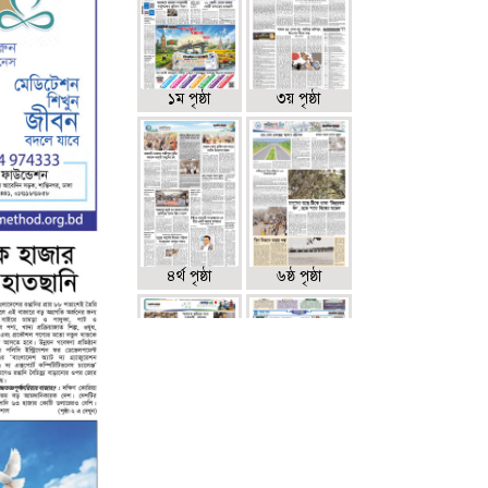
১ম পৃষ্ঠা
৩য় পৃষ্ঠা
৪র্থ পৃষ্ঠা
৬ষ্ঠ পৃষ্ঠা
৭ম পৃষ্ঠা
৮ম পৃষ্ঠা