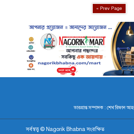
« Prev Page
ভারপ্রাপ্ত সম্পাদক : শেখ রি
সর্বস্বত্ত্ব © Nagorik Bhabna সংরক্ষিত