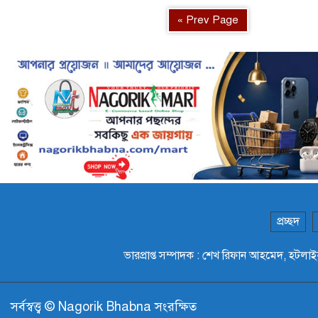
« Prev Page
প্রচ্ছদ
ভারপ্রাপ্ত সম্পাদক : শেখ রিফান আহমেদ,
সর্বস্বত্ত্ব © Nagorik Bhabna সংরক্ষিত