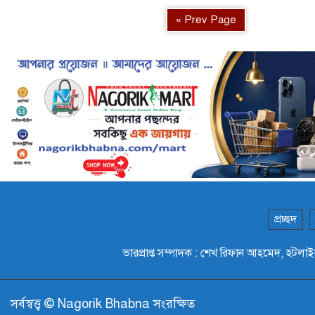
« Prev Page
প্রচ্ছদ
ভারপ্রাপ্ত সম্পাদক : শেখ রিফান আহমেদ,
সর্বস্বত্ত্ব © Nagorik Bhabna সংরক্ষিত