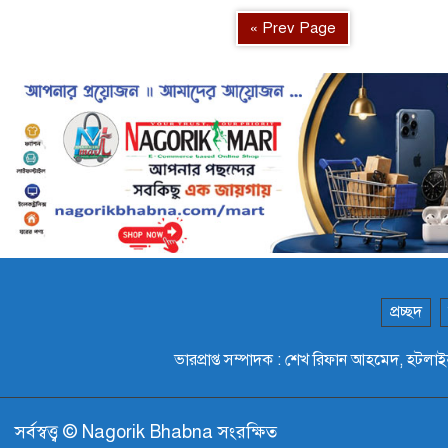
« Prev Page
প্রচ্ছদ
ভারপ্রাপ্ত সম্পাদক : শেখ রিফান আহমেদ,
সর্বস্বত্ত্ব © Nagorik Bhabna সংরক্ষিত