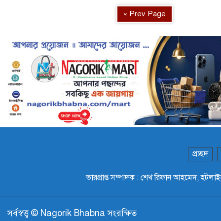
« Prev Page
প্রচ্ছদ
ভারপ্রাপ্ত সম্পাদক : শেখ রিফান আহমেদ,
সর্বস্বত্ত্ব © Nagorik Bhabna সংরক্ষিত