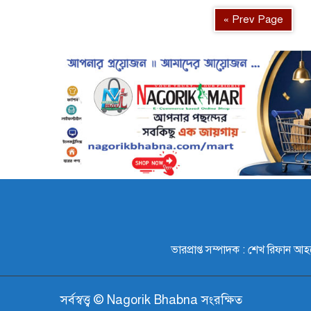
« Prev Page
ভারপ্রাপ্ত সম্পাদক : শেখ রি
সর্বস্বত্ত্ব © Nagorik Bhabna সংরক্ষিত