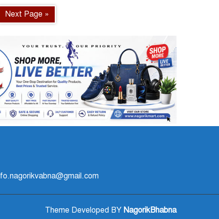
Next Page »
 info.nagorikvabna@gmail.com
Theme Developed BY
NagorikBhabna