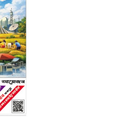
২য় পৃষ্ঠা