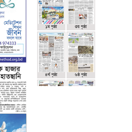
১ম পৃষ্ঠা
৩য় পৃষ্ঠা
৪র্থ পৃষ্ঠা
৬ষ্ঠ পৃষ্ঠা
৭ম পৃষ্ঠা
৮ম পৃষ্ঠা