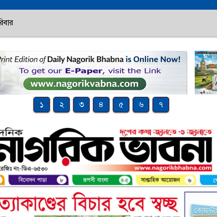
িবার
১
২
৩
৪
৫
৬
৭