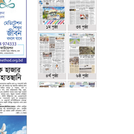
১ম পৃষ্ঠা
৩য় পৃষ্ঠা
৪র্থ পৃষ্ঠা
৬ষ্ঠ পৃষ্ঠা
৭ম পৃষ্ঠা
৮ম পৃষ্ঠা