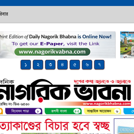
িবার
১
২
৩
৪
৫
৬
৭