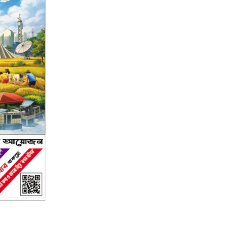
২য় পৃষ্ঠা