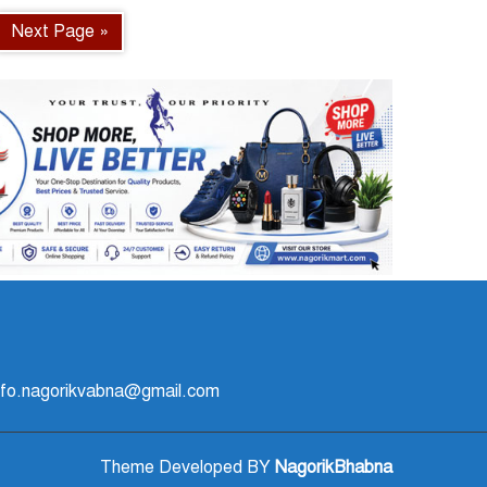
Next Page »
 info.nagorikvabna@gmail.com
Theme Developed BY
NagorikBhabna