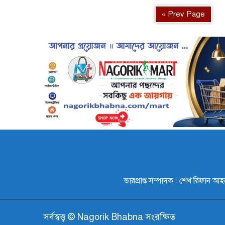
« Prev Page
ভারপ্রাপ্ত সম্পাদক : শেখ রি
সর্বস্বত্ত্ব © Nagorik Bhabna সংরক্ষিত